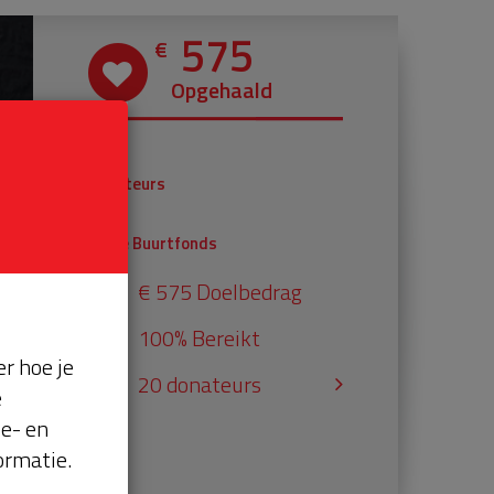
575
€
Opgehaald
€ 375
Donateurs
€ 200
Univé Buurtfonds
€ 575 Doelbedrag
100% Bereikt
r hoe je
20 donateurs
e
se- en
ormatie.