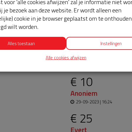
st voor 'alle cookies afwijzen' zal je informatie niet w
ij je bezoek aan deze website. Er wordt alleen een
lijke) cookie in je browser geplaatst om te onthouden 
lgd wilt worden.
Alles toestaan
Instellingen
oopt bijna en moet
Laatste don
Alle cookies afwijzen
aar blijft. Help je mee?
€ 10
Anoniem
29-09-2023 | 16:24
€ 25
Evert