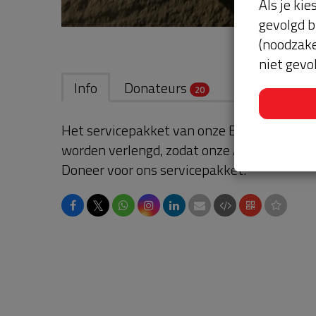
Als je kie
gevolgd b
(noodzake
niet gevo
Info
Donateurs
20
Het servicepakket van onze BuurtAED verl
worden verlengd, zodat onze AED gebruikskl
Doneer voor ons servicepakket!
𝕏