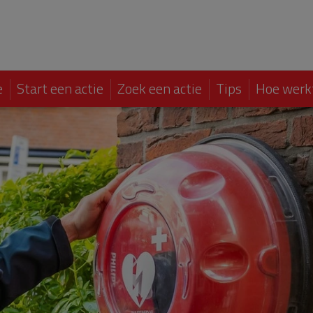
e
Start een actie
Zoek een actie
Tips
Hoe werk