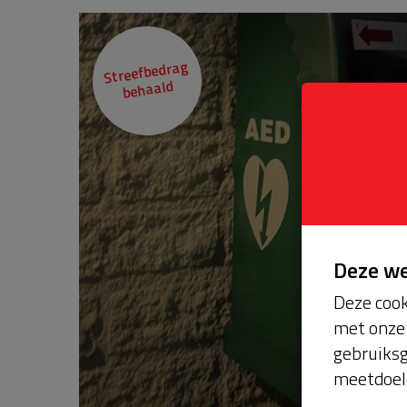
Streefbedrag
behaald
Deze w
Deze cook
met onze 
gebruiksg
meetdoel