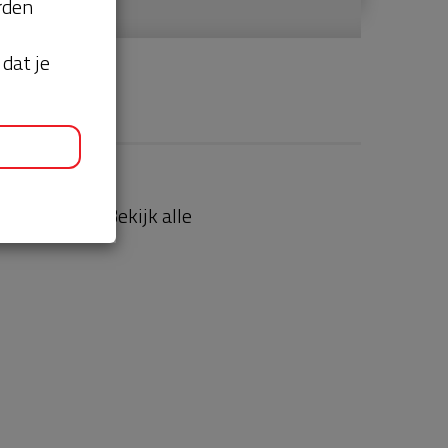
orden
dat je
aties
Bekijk alle