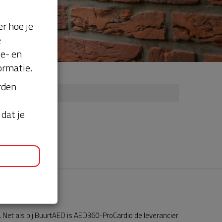
r hoe je
e
se- en
ormatie.
orden
dat je
Net als bij BuurtAED is AED360-ProCardio de leverancier