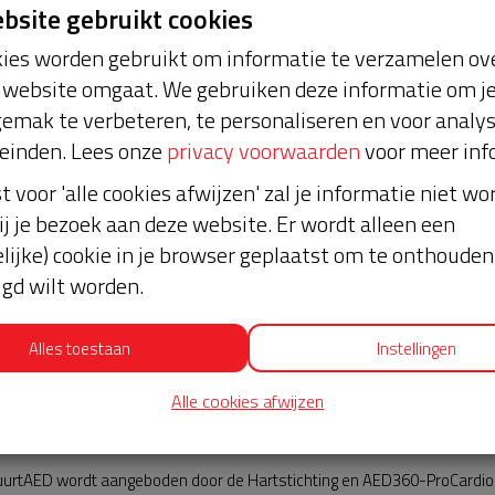
ebsite gebruikt cookies
ies worden gebruikt om informatie te verzamelen ove
website omgaat. We gebruiken deze informatie om j
emak te verbeteren, te personaliseren en voor analy
einden. Lees onze
privacy voorwaarden
voor meer inf
st voor 'alle cookies afwijzen' zal je informatie niet w
ij je bezoek aan deze website. Er wordt alleen een
lijke) cookie in je browser geplaatst om te onthouden 
lgd wilt worden.
Alles toestaan
Instellingen
Alle cookies afwijzen
AED360-ProCardio
urtAED wordt aangeboden door de Hartstichting en AED360-ProCardio. 