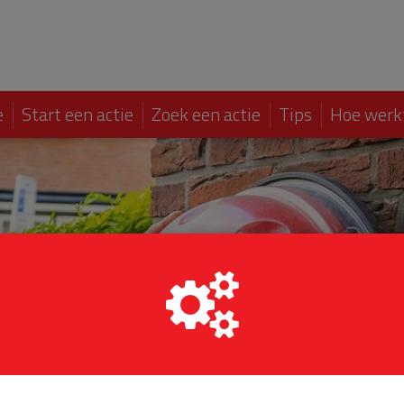
e
Start een actie
Zoek een actie
Tips
Hoe werk