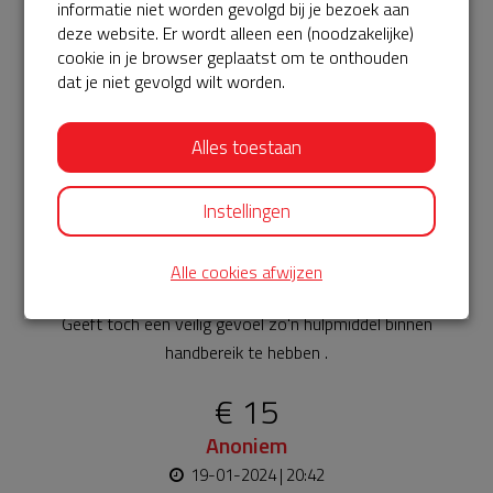
informatie niet worden gevolgd bij je bezoek aan
€ 35
deze website. Er wordt alleen een (noodzakelijke)
cookie in je browser geplaatst om te onthouden
Anoniem
dat je niet gevolgd wilt worden.
20-01-2024 | 16:45
Heel belangrijk dat de AED hier blijft Hoop hem nooit nodig
Alles toestaan
te hebben
Instellingen
€ 50
Remco en Ingrid
Alle cookies afwijzen
20-01-2024 | 15:48
Geeft toch een veilig gevoel zo'n hulpmiddel binnen
handbereik te hebben .
€ 15
Anoniem
19-01-2024 | 20:42