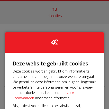
12
donaties
Info
Donateurs
12
Het servicepakket van onze BuurtAED verloopt bijna en
moet worden verlengd, zodat onze AED gebruiksklaar
Deze website gebruikt cookies
blijft. Help je mee? Doneer voor ons servicepakket!
Deze cookies worden gebruikt om informatie te
𝕏
verzamelen over hoe je met onze website omgaat.
We gebruiken deze informatie om je gebruiksgemak
te verbeteren, te personaliseren en voor analyse-
en meetdoeleinden. Lees onze
privacy
voorwaarden
voor meer informatie.
Laatste donaties
Als je kiest voor 'alle cookies afwijzen' zal je
Bekijk alle