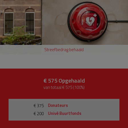
Streefbedrag behaald
€ 575
Opgehaald
van totaal € 575 (100%)
Donateurs
€ 375
Univé Buurtfonds
€ 200