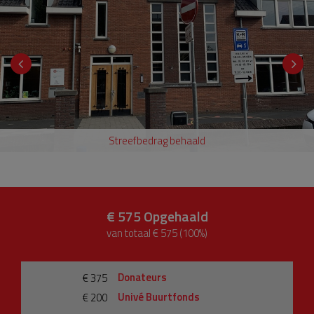
Streefbedrag behaald
€ 575
Opgehaald
van totaal € 575 (100%)
Donateurs
€ 375
Univé Buurtfonds
€ 200