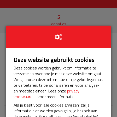
5
donaties
Info
Donateurs
5
Deze website gebruikt cookies
Het servicepakket van onze BuurtAED aan de gevel van
Deze cookies worden gebruikt om informatie te
Kindcentrum de Brink verloopt bijna en moet worden
verzamelen over hoe je met onze website omgaat.
verlengd, zodat onze AED gebruiksklaar blijft. Help je mee?
We gebruiken deze informatie om je gebruiksgemak
Doneer voor ons servicepakket!
te verbeteren, te personaliseren en voor analyse-
en meetdoeleinden. Lees onze
privacy
𝕏
voorwaarden
voor meer informatie.
Als je kiest voor 'alle cookies afwijzen' zal je
informatie niet worden gevolgd bij je bezoek aan
deze website. Er wordt alleen een (noodzakelijke)