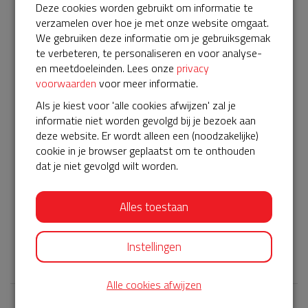
weer gebruiksklaar wordt gemaakt als deze is ingezet of
Deze cookies worden gebruikt om informatie te
wanneer deze een storing heeft. Ook worden er tijdig
verzamelen over hoe je met onze website omgaat.
nieuwe elektroden en/of een nieuwe batterij gestuurd.
We gebruiken deze informatie om je gebruiksgemak
Kortom, een belangrijke service die verlengd moet worden.
te verbeteren, te personaliseren en voor analyse-
Om het te kunnen verlengen heb ik jullie hulp nodig. Helpen
en meetdoeleinden. Lees onze
privacy
jullie mee?
voorwaarden
voor meer informatie.
Indien je mee wil helpen, verzoeken wij je vriendelijk om op
Als je kiest voor 'alle cookies afwijzen' zal je
een bedrag te doneren naar keuze, zodat we de AED het
informatie niet worden gevolgd bij je bezoek aan
onderhoud kunnen blijven bieden wat hij nodig heeft om
deze website. Er wordt alleen een (noodzakelijke)
deze in top conditie te houden!
cookie in je browser geplaatst om te onthouden
dat je niet gevolgd wilt worden.
Voel je vrij om dit bericht te delen met mensen uit de buurt
die niet in deze app zitten en om contact met ons te
zoeken voor meer informatie.
Alles toestaan
Alvast hartelijk dank!
Instellingen
𝕏
Alle cookies afwijzen