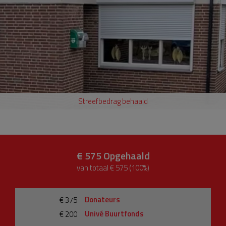
Streefbedrag behaald
€ 575
Opgehaald
van totaal € 575 (100%)
Donateurs
€ 375
Univé Buurtfonds
€ 200