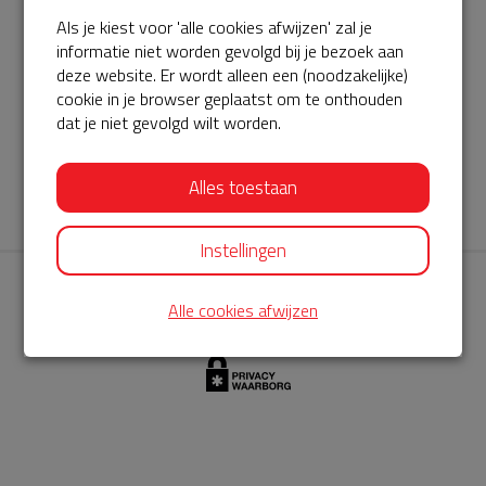
Als je kiest voor 'alle cookies afwijzen' zal je
AED360-ProCardio
informatie niet worden gevolgd bij je bezoek aan
ServiceBuurtAED wordt aangeboden door de Hartstichting en
deze website. Er wordt alleen een (noodzakelijke)
cookie in je browser geplaatst om te onthouden
AED360-ProCardio. Net als bij BuurtAED is AED360-ProCardio
dat je niet gevolgd wilt worden.
de leverancier van het servicepakket en ontzorgen zij jou de
komende jaren. AED360-ProCardio is gespecialiseerd in de
Alles toestaan
levering en het onderhoud van Philips AED’s.
Instellingen
Alle cookies afwijzen