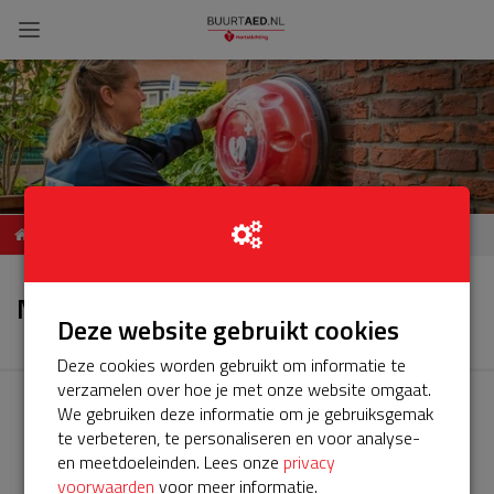
ServiceBuurtAED
Nieuws
Herderstasje 7, 3755 TB,
Nieuws
Eemnes
Deze website gebruikt cookies
Deze cookies worden gebruikt om informatie te
verzamelen over hoe je met onze website omgaat.
We gebruiken deze informatie om je gebruiksgemak
te verbeteren, te personaliseren en voor analyse-
en meetdoeleinden. Lees onze
privacy
voorwaarden
voor meer informatie.