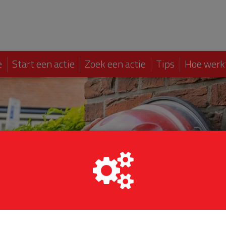
e
Start een actie
Zoek een actie
Tips
Hoe werk