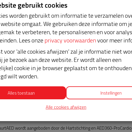
ebsite gebruikt cookies
ies worden gebruikt om informatie te verzamelen ove
website omgaat. We gebruiken deze informatie om j
emak te verbeteren, te personaliseren en voor analy
einden. Lees onze
privacy voorwaarden
voor meer inf
st voor 'alle cookies afwijzen' zal je informatie niet w
euws
ij je bezoek aan deze website. Er wordt alleen een
lijke) cookie in je browser geplaatst om te onthouden 
lgd wilt worden.
Alles toestaan
Instellingen
Alle cookies afwijzen
AED360-ProCardio
urtAED wordt aangeboden door de Hartstichting en AED360-ProCardio. 