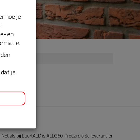
r hoe je
e
se- en
ormatie.
orden
dat je
Net als bij BuurtAED is AED360-ProCardio de leverancier