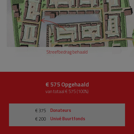
Streefbedrag behaald
€ 575
Opgehaald
van totaal € 575 (100%)
Donateurs
€ 375
Univé Buurtfonds
€ 200