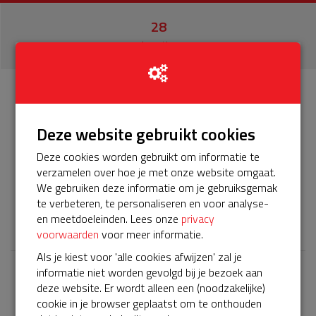
28
donaties
Info
Donateurs
28
Deze website gebruikt cookies
Het servicepakket van onze BuurtAED verloopt bijna en
Deze cookies worden gebruikt om informatie te
moet worden verlengd, zodat onze AED gebruiksklaar
verzamelen over hoe je met onze website omgaat.
blijft. Help je mee? Doneer voor ons servicepakket!
We gebruiken deze informatie om je gebruiksgemak
te verbeteren, te personaliseren en voor analyse-
𝕏
en meetdoeleinden. Lees onze
privacy
voorwaarden
voor meer informatie.
Als je kiest voor 'alle cookies afwijzen' zal je
informatie niet worden gevolgd bij je bezoek aan
Laatste donaties
deze website. Er wordt alleen een (noodzakelijke)
cookie in je browser geplaatst om te onthouden
Bekijk alle