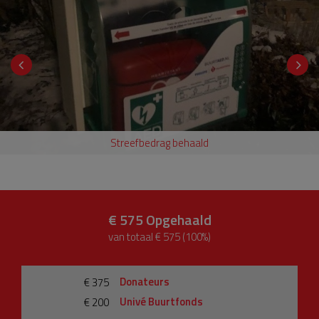
Streefbedrag behaald
€ 575
Opgehaald
van totaal € 575 (100%)
Donateurs
€ 375
Univé Buurtfonds
€ 200