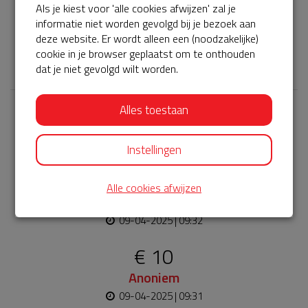
Als je kiest voor 'alle cookies afwijzen' zal je
AED hangt! Hiermee is de AED kast beter beschermt en
informatie niet worden gevolgd bij je bezoek aan
blijft hij langer netjes.
deze website. Er wordt alleen een (noodzakelijke)
cookie in je browser geplaatst om te onthouden
𝕏
dat je niet gevolgd wilt worden.
Alles toestaan
Laatste donaties
Bekijk alle
Instellingen
€ 20
Alle cookies afwijzen
Otto
09-04-2025 | 09:32
€ 10
Anoniem
09-04-2025 | 09:31