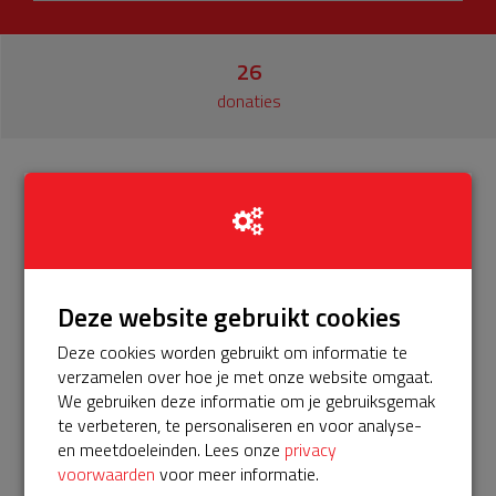
26
donaties
Info
Donateurs
26
Onze buurtAED hangt alweer bijna 5 jaar in onze wijk. In
december 2025 loopt het 5-jarig servicepakket af en deze
Deze website gebruikt cookies
moet verlengd worden zodat onze AED gebruiksklaar blijft.
Help je mee? Doneer voor ons servicepakket!
Deze cookies worden gebruikt om informatie te
verzamelen over hoe je met onze website omgaat.
Met steun van Unive kost dit 5-jarig pakket niet 575 euro
We gebruiken deze informatie om je gebruiksgemak
maar 375 euro, dat moeten we toch met zijn allen kunnen
te verbeteren, te personaliseren en voor analyse-
inzamelen!
en meetdoeleinden. Lees onze
privacy
De AED hangt op adres Guldemondvaart 14. Gebr. van der
voorwaarden
voor meer informatie.
Putten zal een mooi nieuw huisje sponsoren waarin de