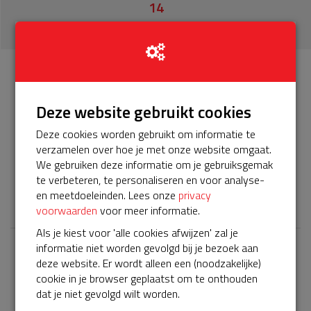
14
donaties
Info
Donateurs
14
Deze website gebruikt cookies
Deze cookies worden gebruikt om informatie te
Het servicepakket van onze BuurtAED verloopt bijna en
verzamelen over hoe je met onze website omgaat.
moet worden verlengd, zodat onze AED gebruiksklaar
We gebruiken deze informatie om je gebruiksgemak
blijft. Help jullie mee? Doneer voor ons servicepakket!
te verbeteren, te personaliseren en voor analyse-
𝕏
en meetdoeleinden. Lees onze
privacy
voorwaarden
voor meer informatie.
Als je kiest voor 'alle cookies afwijzen' zal je
informatie niet worden gevolgd bij je bezoek aan
Laatste donaties
deze website. Er wordt alleen een (noodzakelijke)
cookie in je browser geplaatst om te onthouden
Bekijk alle
dat je niet gevolgd wilt worden.