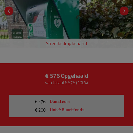
Streefbedrag behaald
€ 576
Opgehaald
van totaal € 575 (100%)
Donateurs
€ 376
Univé Buurtfonds
€ 200