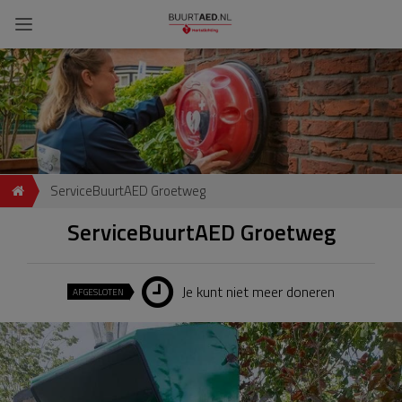
ServiceBuurtAED Groetweg
ServiceBuurtAED Groetweg
Je kunt niet meer doneren
AFGESLOTEN