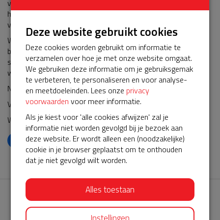
verlengen. We kunnen met trots zeggen dat onze buurt weer
hartveilig is en dat de AED 24/7 beschikbaar blijft om in geval
van nood levens te redden.
Deze website gebruikt cookies
We willen iedereen ontzettend bedanken voor hun inzet en
Deze cookies worden gebruikt om informatie te
betrokkenheid. Samen hebben we ervoor gezorgd dat onze
verzamelen over hoe je met onze website omgaat.
straat een veilige plek blijft, waar we elkaar kunnen helpen
We gebruiken deze informatie om je gebruiksgemak
wanneer het er echt op aankomt.
te verbeteren, te personaliseren en voor analyse-
Nogmaals, hartelijk dank voor jullie steun!
en meetdoeleinden. Lees onze
privacy
voorwaarden
voor meer informatie.
Vriendelijke groet,
Als je kiest voor 'alle cookies afwijzen' zal je
Wesley Verheul
informatie niet worden gevolgd bij je bezoek aan
deze website. Er wordt alleen een (noodzakelijke)
𝕏
cookie in je browser geplaatst om te onthouden
dat je niet gevolgd wilt worden.
Alles toestaan
Instellingen