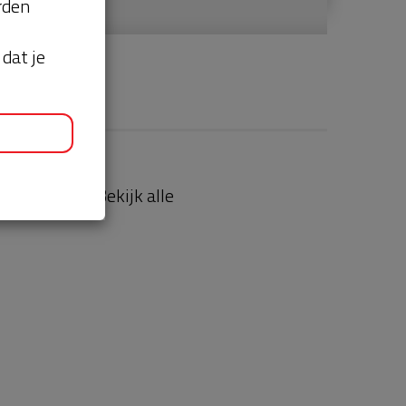
orden
dat je
aties
Bekijk alle