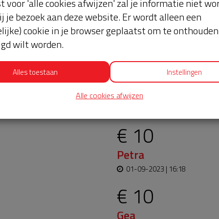
st voor 'alle cookies afwijzen' zal je informatie niet w
ij je bezoek aan deze website. Er wordt alleen een
lijke) cookie in je browser geplaatst om te onthouden 
lgd wilt worden.
Alles toestaan
Instellingen
oopt bijna en moet
Laatste don
Alle cookies afwijzen
aar blijft. Help je mee?
€ 10
Petra
01-09-2023 | 16:18
€ 10
Gea