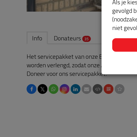
Als je kie
gevolgd b
(noodzake
niet gevo
Info
Donateurs
35
Het servicepakket van onze BuurtAED verl
worden verlengd, zodat onze AED gebruikskl
Doneer voor ons servicepakket!
𝕏