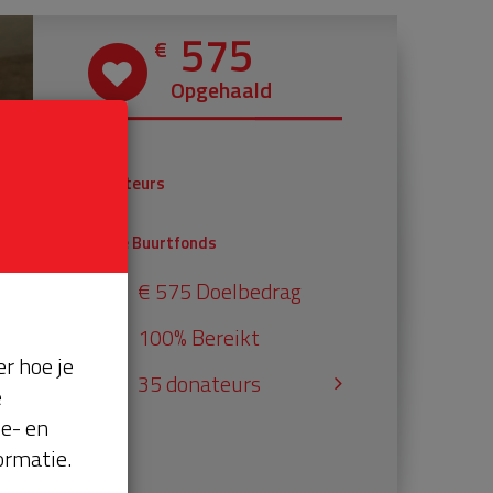
575
€
Opgehaald
€ 375
Donateurs
€ 200
Univé Buurtfonds
€ 575 Doelbedrag
100% Bereikt
r hoe je
35 donateurs
e
se- en
ormatie.