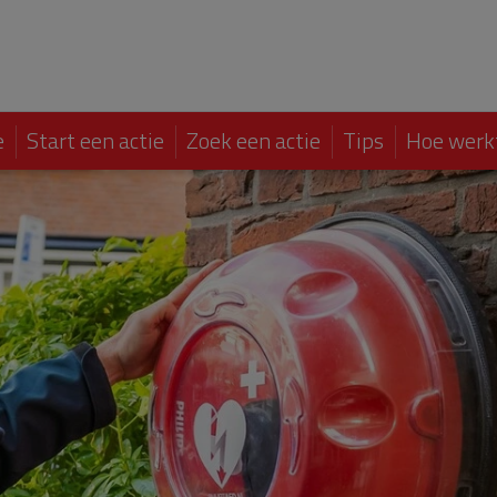
e
Start een actie
Zoek een actie
Tips
Hoe werk