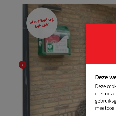
Streefbedrag
behaald
Deze w
Deze cook
met onze 
gebruiksg
meetdoel