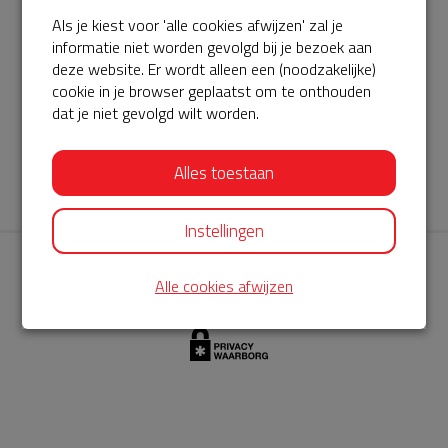
Als je kiest voor 'alle cookies afwijzen' zal je
AED360-ProCardio
informatie niet worden gevolgd bij je bezoek aan
ServiceBuurtAED wordt aangeboden door de Hartstichting en
deze website. Er wordt alleen een (noodzakelijke)
cookie in je browser geplaatst om te onthouden
AED360-ProCardio. Net als bij BuurtAED is AED360-ProCardio
dat je niet gevolgd wilt worden.
de leverancier van het servicepakket en ontzorgen zij jou de
komende jaren. AED360-ProCardio is gespecialiseerd in de
Alles toestaan
levering en het onderhoud van Philips AED’s.
Instellingen
Alle cookies afwijzen