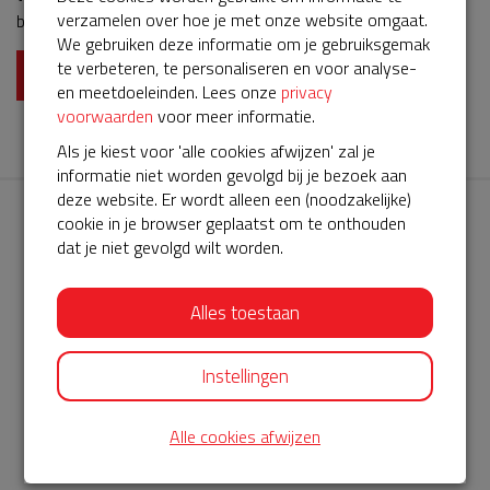
verzamelen over hoe je met onze website omgaat.
blijven hangen en zijn we verzekerd van een goed werkende
We gebruiken deze informatie om je gebruiksgemak
AED.Liefs Nadia van den HengstBeheerder AED Fop Smitstraat
te verbeteren, te personaliseren en voor analyse-
Alblasserdam
Lees meer
en meetdoeleinden. Lees onze
privacy
voorwaarden
voor meer informatie.
Als je kiest voor 'alle cookies afwijzen' zal je
informatie niet worden gevolgd bij je bezoek aan
deze website. Er wordt alleen een (noodzakelijke)
cookie in je browser geplaatst om te onthouden
dat je niet gevolgd wilt worden.
Alles toestaan
AED360-ProCardio
ServiceBuurtAED wordt aangeboden door de Hartstichting en
Instellingen
AED360-ProCardio. Net als bij BuurtAED is AED360-ProCardio
Alle cookies afwijzen
de leverancier van het servicepakket en ontzorgen zij jou de
komende jaren. AED360-ProCardio is gespecialiseerd in de