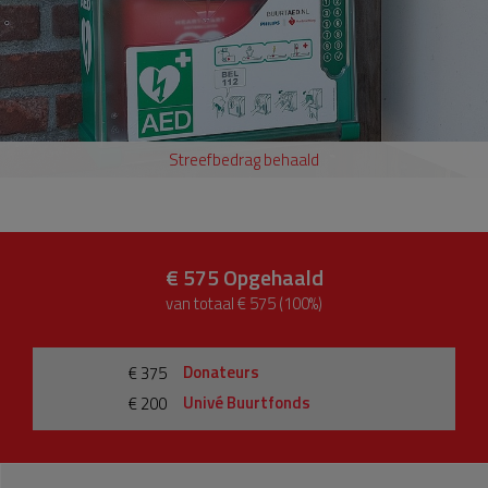
Streefbedrag behaald
€ 575
Opgehaald
van totaal € 575 (100%)
Donateurs
€ 375
Univé Buurtfonds
€ 200