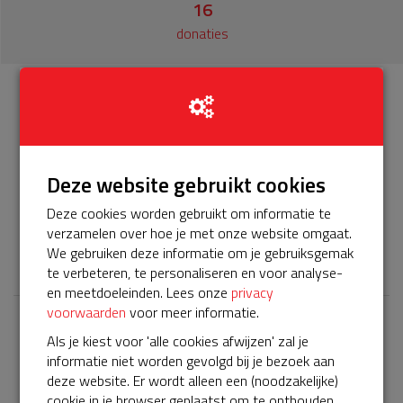
16
donaties
Info
Donateurs
16
Het servicepakket van onze BuurtAED verloopt bijna en
Deze website gebruikt cookies
moet worden verlengd, zodat onze AED gebruiksklaar
Deze cookies worden gebruikt om informatie te
blijft. Help je mee? Doneer voor ons servicepakket!
verzamelen over hoe je met onze website omgaat.
𝕏
We gebruiken deze informatie om je gebruiksgemak
te verbeteren, te personaliseren en voor analyse-
en meetdoeleinden. Lees onze
privacy
voorwaarden
voor meer informatie.
Laatste donaties
Als je kiest voor 'alle cookies afwijzen' zal je
informatie niet worden gevolgd bij je bezoek aan
Bekijk alle
deze website. Er wordt alleen een (noodzakelijke)
cookie in je browser geplaatst om te onthouden