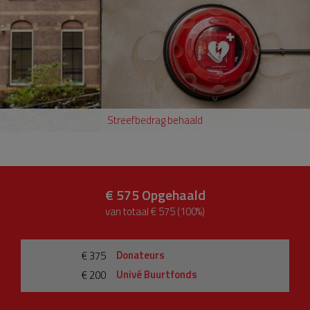
Streefbedrag behaald
€ 575
Opgehaald
van totaal € 575 (100%)
Donateurs
€ 375
Univé Buurtfonds
€ 200