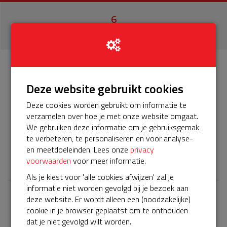
6
donaties
Info
Donateurs
6
Deze website gebruikt cookies
Deze cookies worden gebruikt om informatie te
Het servicepakket van onze BuurtAED verloopt bijna en
verzamelen over hoe je met onze website omgaat.
moet worden verlengd, zodat onze AED gebruiksklaar
We gebruiken deze informatie om je gebruiksgemak
blijft. Help je mee? Doneer voor ons servicepakket!
te verbeteren, te personaliseren en voor analyse-
en meetdoeleinden. Lees onze
privacy
𝕏
voorwaarden
voor meer informatie.
Als je kiest voor 'alle cookies afwijzen' zal je
informatie niet worden gevolgd bij je bezoek aan
deze website. Er wordt alleen een (noodzakelijke)
Laatste donaties
cookie in je browser geplaatst om te onthouden
Bekijk alle
dat je niet gevolgd wilt worden.