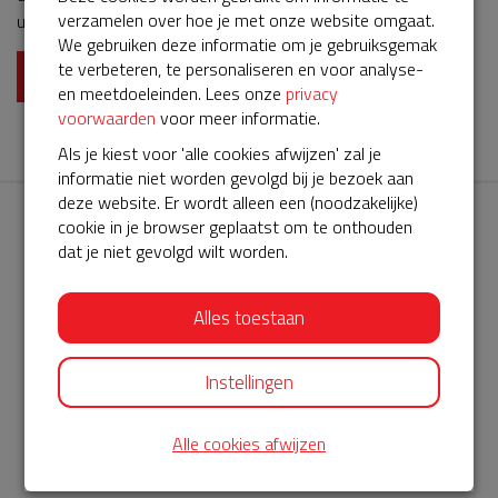
verzamelen over hoe je met onze website omgaat.
uiteraard dat deze nooit nodig zal zijn. Willem van den Tillart
We gebruiken deze informatie om je gebruiksgemak
te verbeteren, te personaliseren en voor analyse-
Lees meer
en meetdoeleinden. Lees onze
privacy
voorwaarden
voor meer informatie.
Als je kiest voor 'alle cookies afwijzen' zal je
informatie niet worden gevolgd bij je bezoek aan
deze website. Er wordt alleen een (noodzakelijke)
cookie in je browser geplaatst om te onthouden
dat je niet gevolgd wilt worden.
Alles toestaan
AED360-ProCardio
ServiceBuurtAED wordt aangeboden door de Hartstichting en
Instellingen
AED360-ProCardio. Net als bij BuurtAED is AED360-ProCardio
Alle cookies afwijzen
de leverancier van het servicepakket en ontzorgen zij jou de
komende jaren. AED360-ProCardio is gespecialiseerd in de