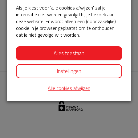
Als je kiest voor 'alle cookies afwijzen' zal je
AED360-ProCardio
informatie niet worden gevolgd bij je bezoek aan
ServiceBuurtAED wordt aangeboden door de Hartstichting en
deze website. Er wordt alleen een (noodzakelijke)
cookie in je browser geplaatst om te onthouden
AED360-ProCardio. Net als bij BuurtAED is AED360-ProCardio
dat je niet gevolgd wilt worden.
de leverancier van het servicepakket en ontzorgen zij jou de
komende jaren. AED360-ProCardio is gespecialiseerd in de
Alles toestaan
levering en het onderhoud van Philips AED’s.
Instellingen
Alle cookies afwijzen