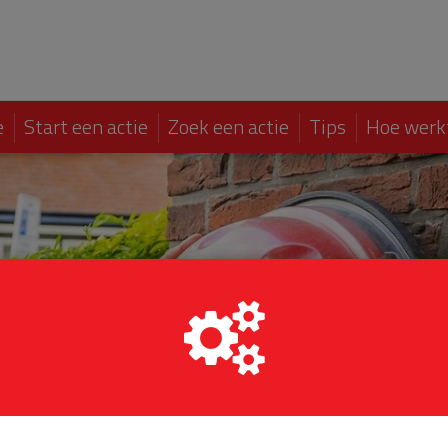
e
Start een actie
Zoek een actie
Tips
Hoe werk