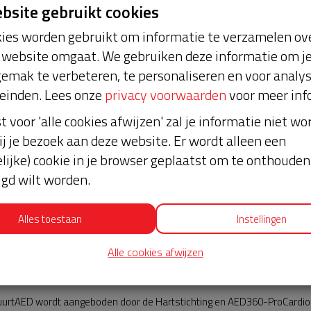
ebsite gebruikt cookies
ies worden gebruikt om informatie te verzamelen ove
website omgaat. We gebruiken deze informatie om j
emak te verbeteren, te personaliseren en voor analy
einden. Lees onze
privacy voorwaarden
voor meer inf
st voor 'alle cookies afwijzen' zal je informatie niet w
Nieuws
ij je bezoek aan deze website. Er wordt alleen een
lijke) cookie in je browser geplaatst om te onthouden 
lgd wilt worden.
Alles toestaan
Instellingen
Alle cookies afwijzen
AED360-ProCardio
urtAED wordt aangeboden door de Hartstichting en AED360-ProCardio. 