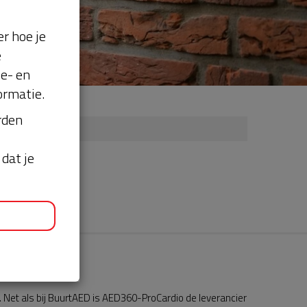
r hoe je
e
se- en
ormatie.
orden
dat je
Net als bij BuurtAED is AED360-ProCardio de leverancier