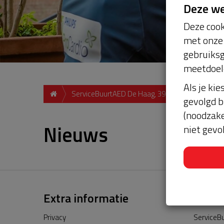
Deze w
Deze cook
met onze 
gebruiksg
meetdoel
Als je kie
ServiceBuurtAED De Haag, 3993 AV, Houten
gevolgd b
(noodzake
Nieuws
niet gevo
Extra informatie
Privacy
ServiceBu