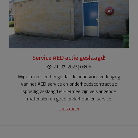
Service AED actie geslaagd!
21-07-2023 | 03:06
Wij zijn zeer verheugd dat de actie voor verlenging
van het AED service en onderhoudscontract zo
spoedig geslaagd is!Hiermee zijn vervangende
materialen en goed onderhoud en service
gegarandeerd tot dat de AED 10 jaar oud is.Wij willen
Lees meer
alle donateurs heel erg bedanken voor hun bijdrage, u
draagt hiermee bij aan een HARTveilige
woonomgeving.Jeroen Balk, voorzitter Stichting Veilig
Houten.