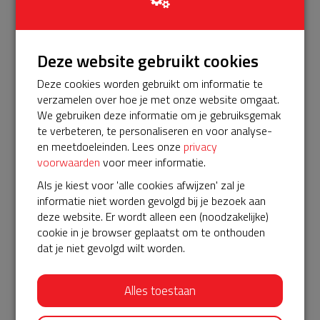
Bekijk alle
€ 50
Deze website gebruikt cookies
Frans
Deze cookies worden gebruikt om informatie te
20-07-2023 | 20:49
verzamelen over hoe je met onze website omgaat.
Vind het super belangrijk om een AED in de buurt te
We gebruiken deze informatie om je gebruiksgemak
hebben hangen. Hoop hem zelf nooit nodig te hebben,
te verbeteren, te personaliseren en voor analyse-
en meetdoeleinden. Lees onze
privacy
maar steun graag voor de mensen die wij hiermee kunnen
voorwaarden
voor meer informatie.
redden.
Als je kiest voor 'alle cookies afwijzen' zal je
€ 5
informatie niet worden gevolgd bij je bezoek aan
deze website. Er wordt alleen een (noodzakelijke)
Anoniem
cookie in je browser geplaatst om te onthouden
20-07-2023 | 19:49
dat je niet gevolgd wilt worden.
€ 10
Alles toestaan
Samantha