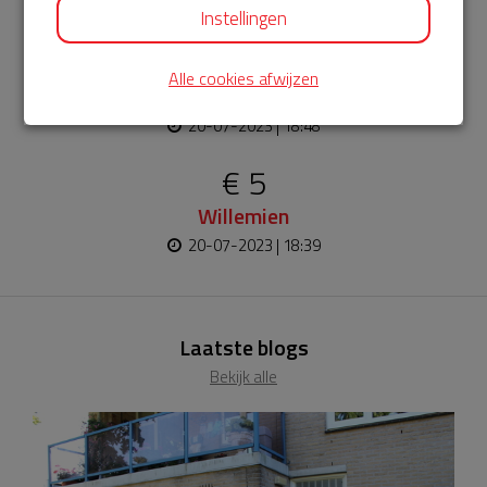
20-07-2023 | 19:27
Instellingen
€ 10
Alle cookies afwijzen
Monique
20-07-2023 | 18:48
€ 5
Willemien
20-07-2023 | 18:39
Laatste blogs
Bekijk alle