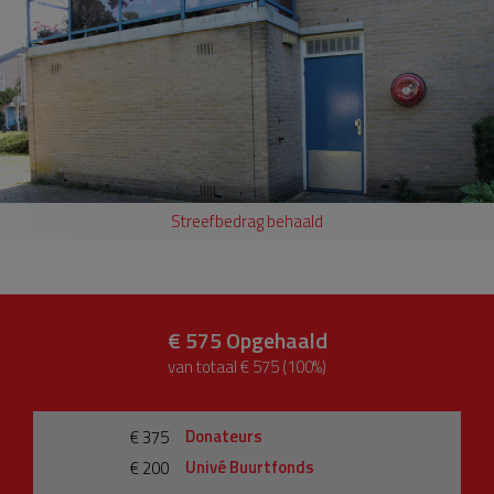
Streefbedrag behaald
€ 575
Opgehaald
van totaal € 575 (100%)
Donateurs
€ 375
Univé Buurtfonds
€ 200