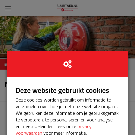
ServiceBuurtAED
Nieuws
Dahliastraat, 3911WD,
Nieuws
Rhenen
Deze website gebruikt cookies
Deze cookies worden gebruikt om informatie te
verzamelen over hoe je met onze website omgaat.
We gebruiken deze informatie om je gebruiksgemak
te verbeteren, te personaliseren en voor analyse-
en meetdoeleinden. Lees onze
privacy
voorwaarden
voor meer informatie.