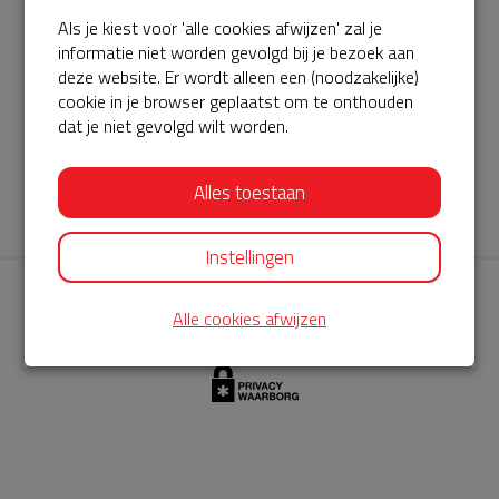
Als je kiest voor 'alle cookies afwijzen' zal je
AED360-ProCardio
informatie niet worden gevolgd bij je bezoek aan
ServiceBuurtAED wordt aangeboden door de Hartstichting en
deze website. Er wordt alleen een (noodzakelijke)
cookie in je browser geplaatst om te onthouden
AED360-ProCardio. Net als bij BuurtAED is AED360-ProCardio
dat je niet gevolgd wilt worden.
de leverancier van het servicepakket en ontzorgen zij jou de
komende jaren. AED360-ProCardio is gespecialiseerd in de
Alles toestaan
levering en het onderhoud van Philips AED’s.
Instellingen
Alle cookies afwijzen