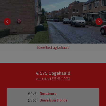
Streefbedrag behaald
€ 575
Opgehaald
van totaal € 575 (100%)
Donateurs
€ 375
Univé Buurtfonds
€ 200