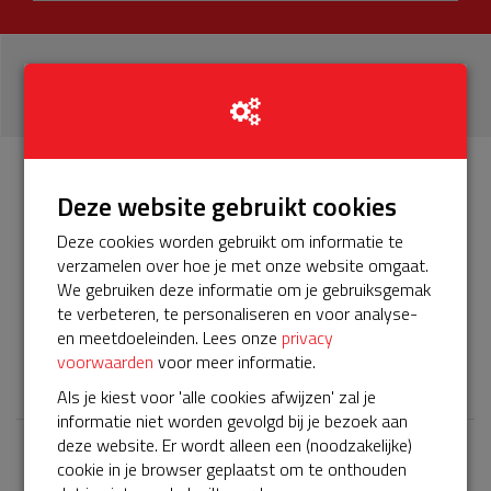
24
donaties
Info
Donateurs
Deze website gebruikt cookies
24
Deze cookies worden gebruikt om informatie te
verzamelen over hoe je met onze website omgaat.
Het servicepakket van onze BuurtAED verloopt bijna en
We gebruiken deze informatie om je gebruiksgemak
moet worden verlengd, zodat onze AED gebruiksklaar
te verbeteren, te personaliseren en voor analyse-
blijft. Help je mee? Doneer voor ons servicepakket!
en meetdoeleinden. Lees onze
privacy
voorwaarden
voor meer informatie.
𝕏
Als je kiest voor 'alle cookies afwijzen' zal je
informatie niet worden gevolgd bij je bezoek aan
deze website. Er wordt alleen een (noodzakelijke)
cookie in je browser geplaatst om te onthouden
Laatste donaties