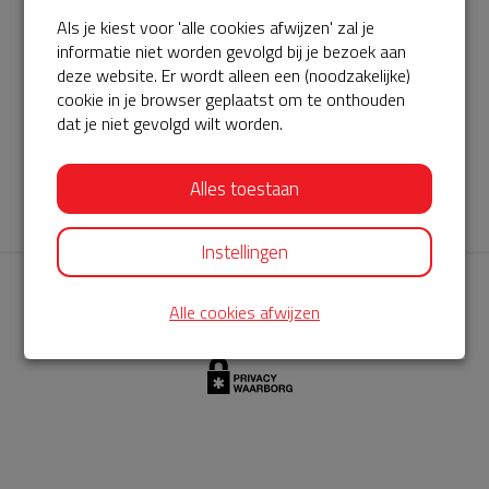
Als je kiest voor 'alle cookies afwijzen' zal je
AED360-ProCardio
informatie niet worden gevolgd bij je bezoek aan
ServiceBuurtAED wordt aangeboden door de Hartstichting en
deze website. Er wordt alleen een (noodzakelijke)
cookie in je browser geplaatst om te onthouden
AED360-ProCardio. Net als bij BuurtAED is AED360-ProCardio
dat je niet gevolgd wilt worden.
de leverancier van het servicepakket en ontzorgen zij jou de
komende jaren. AED360-ProCardio is gespecialiseerd in de
Alles toestaan
levering en het onderhoud van Philips AED’s.
Instellingen
Alle cookies afwijzen