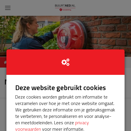
ServiceBuurtAED
Nieuws
Componistenwijk Berkel en
Nieuws
Rodenrijs
Deze website gebruikt cookies
Deze cookies worden gebruikt om informatie te
verzamelen over hoe je met onze website omgaat.
We gebruiken deze informatie om je gebruiksgemak
te verbeteren, te personaliseren en voor analyse-
en meetdoeleinden. Lees onze
privacy
voorwaarden
voor meer informatie.