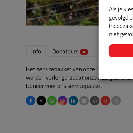
Als je kie
gevolgd b
(noodzake
niet gevo
Info
Donateurs
30
Het servicepakket van onze BuurtAED verl
worden verlengd, zodat onze AED gebruikskl
Doneer voor ons servicepakket!
𝕏