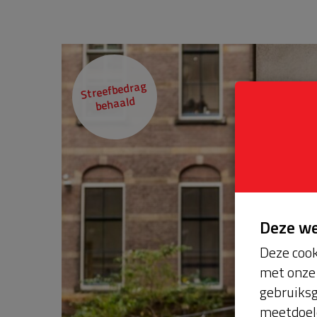
Streefbedrag
behaald
Deze w
Deze cook
met onze 
gebruiksg
meetdoel