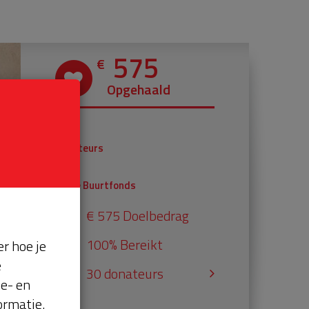
575
€
Opgehaald
€ 375
Donateurs
€ 200
Univé Buurtfonds
€ 575 Doelbedrag
100% Bereikt
r hoe je
e
30 donateurs
se- en
ormatie.