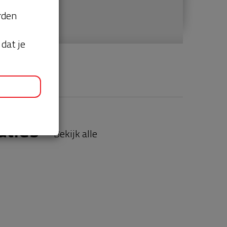
orden
dat je
aties
Bekijk alle