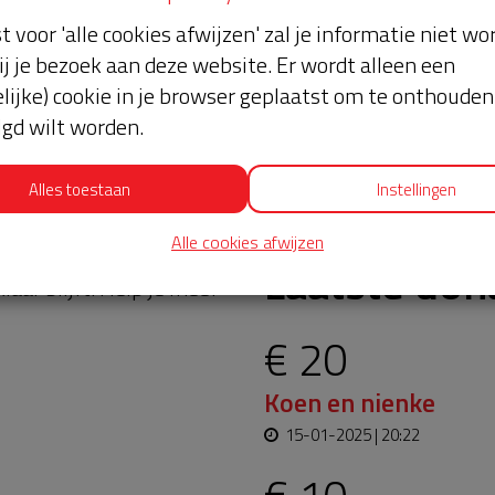
st voor 'alle cookies afwijzen' zal je informatie niet w
ij je bezoek aan deze website. Er wordt alleen een
lijke) cookie in je browser geplaatst om te onthouden 
lgd wilt worden.
Alles toestaan
Instellingen
Alle cookies afwijzen
oopt bijna en moet
Laatste don
aar blijft. Help je mee?
€ 20
Koen en nienke
15-01-2025 | 20:22