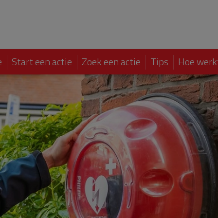
e
Start een actie
Zoek een actie
Tips
Hoe werk