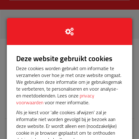
22
donaties
Info
Donateurs
Deze website gebruikt cookies
22
Deze cookies worden gebruikt om informatie te
verzamelen over hoe je met onze website omgaat.
Het servicepakket van onze BuurtAED verloopt bijna en
We gebruiken deze informatie om je gebruiksgemak
moet worden verlengd, zodat onze AED gebruiksklaar
te verbeteren, te personaliseren en voor analyse-
blijft. Help je mee? Doneer voor ons servicepakket!
en meetdoeleinden. Lees onze
privacy
voorwaarden
voor meer informatie.
𝕏
Als je kiest voor 'alle cookies afwijzen' zal je
informatie niet worden gevolgd bij je bezoek aan
deze website. Er wordt alleen een (noodzakelijke)
cookie in je browser geplaatst om te onthouden
Laatste donaties