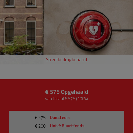
Streefbedrag behaald
€ 575
Opgehaald
van totaal € 575 (100%)
Donateurs
€ 375
Univé Buurtfonds
€ 200