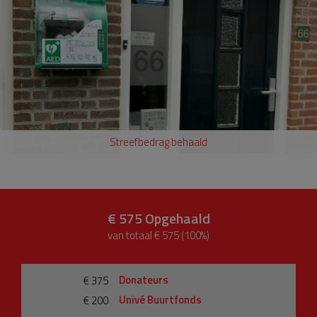
Streefbedrag behaald
€ 575
Opgehaald
van totaal € 575 (100%)
Donateurs
€ 375
Univé Buurtfonds
€ 200