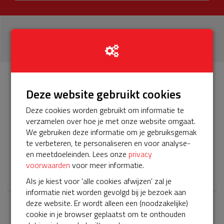
23
donaties
Info
Donateurs
Deze website gebruikt cookies
23
Deze cookies worden gebruikt om informatie te
verzamelen over hoe je met onze website omgaat.
Het servicepakket van onze BuurtAED verloopt bijna en
We gebruiken deze informatie om je gebruiksgemak
moet worden verlengd, zodat onze AED gebruiksklaar
te verbeteren, te personaliseren en voor analyse-
blijft. Help je mee? Doneer voor ons servicepakket!
en meetdoeleinden. Lees onze
privacy
voorwaarden
voor meer informatie.
𝕏
Als je kiest voor 'alle cookies afwijzen' zal je
informatie niet worden gevolgd bij je bezoek aan
deze website. Er wordt alleen een (noodzakelijke)
cookie in je browser geplaatst om te onthouden
Laatste donaties