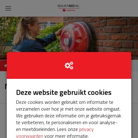
ServiceBuurtAED
Nieuws
Bakelsebrug 1 5761 PM
Nieuws
Bakel
Deze website gebruikt cookies
Deze cookies worden gebruikt om informatie te
verzamelen over hoe je met onze website omgaat.
We gebruiken deze informatie om je gebruiksgemak
te verbeteren, te personaliseren en voor analyse-
en meetdoeleinden. Lees onze
privacy
voorwaarden
voor meer informatie.