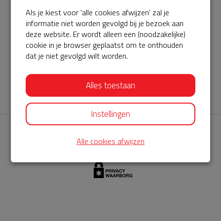
Als je kiest voor 'alle cookies afwijzen' zal je
AED360-ProCardio
informatie niet worden gevolgd bij je bezoek aan
ServiceBuurtAED wordt aangeboden door de Hartstichting en
deze website. Er wordt alleen een (noodzakelijke)
cookie in je browser geplaatst om te onthouden
AED360-ProCardio. Net als bij BuurtAED is AED360-ProCardio
dat je niet gevolgd wilt worden.
de leverancier van het servicepakket en ontzorgen zij jou de
komende jaren. AED360-ProCardio is gespecialiseerd in de
Alles toestaan
levering en het onderhoud van Philips AED’s.
Instellingen
Alle cookies afwijzen