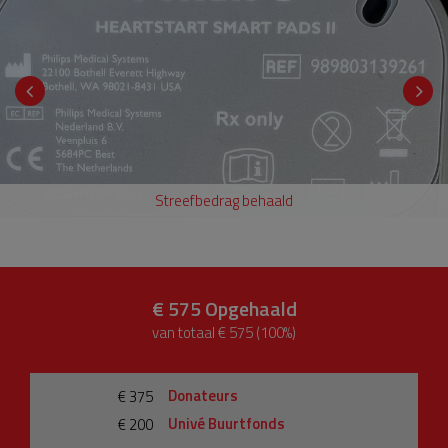
Streefbedrag behaald
€ 575
Opgehaald
van totaal € 575 (100%)
Donateurs
€ 375
Univé Buurtfonds
€ 200