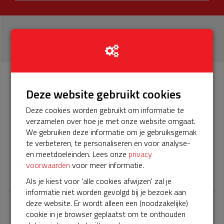
30
donaties
Info
Donateurs
Deze website gebruikt cookies
30
Deze cookies worden gebruikt om informatie te
verzamelen over hoe je met onze website omgaat.
Het servicepakket van onze BuurtAED verloopt bijna en
We gebruiken deze informatie om je gebruiksgemak
moet worden verlengd, zodat onze AED gebruiksklaar
te verbeteren, te personaliseren en voor analyse-
blijft. Help je mee? Doneer voor ons servicepakket!
en meetdoeleinden. Lees onze
privacy
voorwaarden
voor meer informatie.
𝕏
Als je kiest voor 'alle cookies afwijzen' zal je
informatie niet worden gevolgd bij je bezoek aan
deze website. Er wordt alleen een (noodzakelijke)
cookie in je browser geplaatst om te onthouden
Laatste donaties