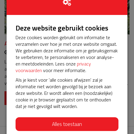
Deze website gebruikt cookies
Deze cookies worden gebruikt om informatie te
Aed Annie Romein-verschoorkade 29
verzamelen over hoe je met onze website omgaat.
We gebruiken deze informatie om je gebruiksgemak
05-04-2024 | 11:29
te verbeteren, te personaliseren en voor analyse-
Lieve buurtjes we zijn vijf jaar verder in deze vijf jaar is onze
en meetdoeleinden. Lees onze
privacy
aed regelmatig opgeroepen om evt te gebruiken door
voorwaarden
voor meer informatie.
ambulance, het geeft een stuk veiliger gevoel. Daarom zetten
Als je kiest voor 'alle cookies afwijzen' zal je
wij ons in om het onderhoudscontract te verlengen voor 5 jaar
informatie niet worden gevolgd bij je bezoek aan
doe jullie ook mee ? Wij danken jullie uit degrond van ons hart
deze website. Er wordt alleen een (noodzakelijke)
❤️
Lees meer
cookie in je browser geplaatst om te onthouden
dat je niet gevolgd wilt worden.
Alles toestaan