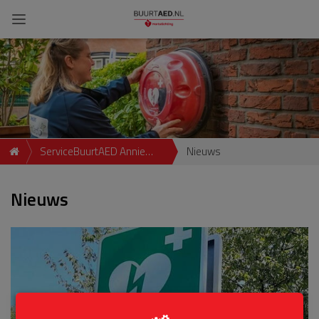
ServiceBuurtAED Annie
Nieuws
Romein-verschoorkade 29
Nieuws
3137 TR, Vlaardingen