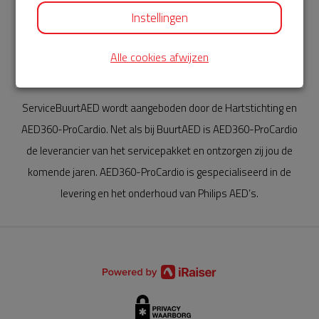
Instellingen
Alle cookies afwijzen
AED360-ProCardio
ServiceBuurtAED wordt aangeboden door de Hartstichting en
AED360-ProCardio. Net als bij BuurtAED is AED360-ProCardio
de leverancier van het servicepakket en ontzorgen zij jou de
komende jaren. AED360-ProCardio is gespecialiseerd in de
levering en het onderhoud van Philips AED’s.