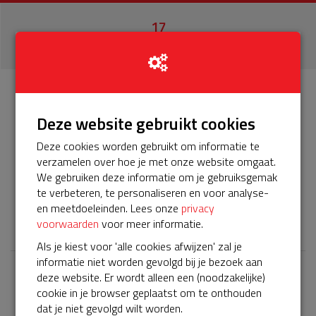
17
donaties
Info
Donateurs
17
Deze website gebruikt cookies
Deze cookies worden gebruikt om informatie te
Het servicepakket van onze BuurtAED verloopt bijna en
verzamelen over hoe je met onze website omgaat.
moet worden verlengd, zodat onze AED gebruiksklaar
We gebruiken deze informatie om je gebruiksgemak
blijft. Help je mee? Doneer voor ons servicepakket!
te verbeteren, te personaliseren en voor analyse-
en meetdoeleinden. Lees onze
privacy
𝕏
voorwaarden
voor meer informatie.
Als je kiest voor 'alle cookies afwijzen' zal je
informatie niet worden gevolgd bij je bezoek aan
deze website. Er wordt alleen een (noodzakelijke)
Laatste donaties
cookie in je browser geplaatst om te onthouden
Bekijk alle
dat je niet gevolgd wilt worden.