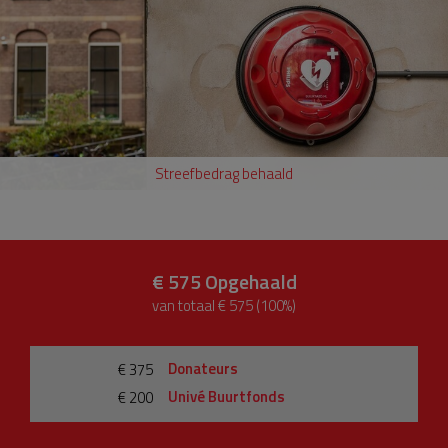
Streefbedrag behaald
€ 575
Opgehaald
van totaal € 575 (100%)
Donateurs
€ 375
Univé Buurtfonds
€ 200