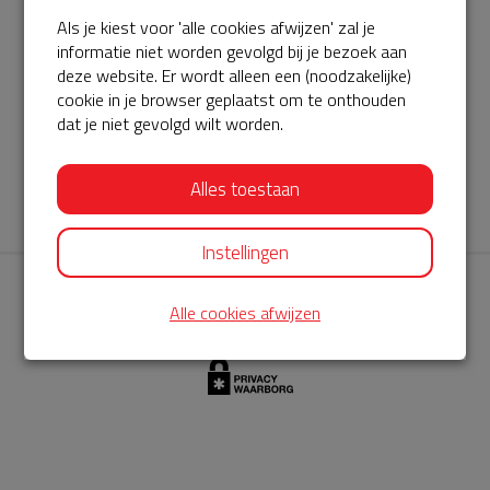
Als je kiest voor 'alle cookies afwijzen' zal je
AED360-ProCardio
informatie niet worden gevolgd bij je bezoek aan
ServiceBuurtAED wordt aangeboden door de Hartstichting en
deze website. Er wordt alleen een (noodzakelijke)
cookie in je browser geplaatst om te onthouden
AED360-ProCardio. Net als bij BuurtAED is AED360-ProCardio
dat je niet gevolgd wilt worden.
de leverancier van het servicepakket en ontzorgen zij jou de
komende jaren. AED360-ProCardio is gespecialiseerd in de
Alles toestaan
levering en het onderhoud van Philips AED’s.
Instellingen
Alle cookies afwijzen