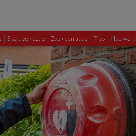
e
Start een actie
Zoek een actie
Tips
Hoe werk