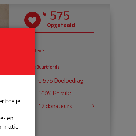
575
€
Opgehaald
€ 375
Donateurs
€ 200
Univé Buurtfonds
€ 575 Doelbedrag
100% Bereikt
r hoe je
17 donateurs
e
se- en
ormatie.