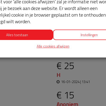
st voor 'alle cookies afwijzen' zal je informatie niet w
ij je bezoek aan deze website. Er wordt alleen een
lijke) cookie in je browser geplaatst om te onthouden 
lgd wilt worden.
Alles toestaan
Instellingen
oopt bijna en moet
Laatste don
Alle cookies afwijzen
aar blijft. Help je mee?
€ 25
H
16-01-2024 | 13:41
€ 15
Anoniem