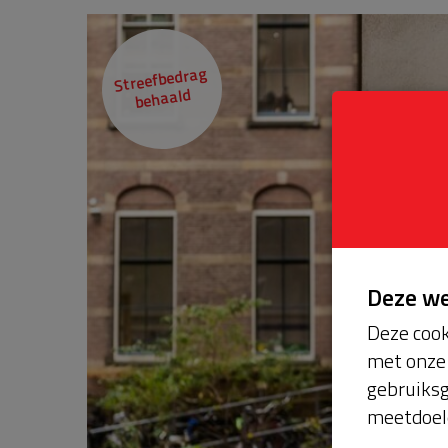
Streefbedrag
behaald
Deze w
Deze cook
met onze 
gebruiksg
meetdoel