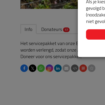
Als je kie
gevolgd b
(noodzake
niet gevo
Info
Donateurs
17
Het servicepakket van onze BuurtAED verl
worden verlengd, zodat onze AED gebruikskl
Doneer voor ons servicepakket!
𝕏