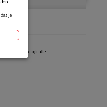
orden
dat je
aties
Bekijk alle