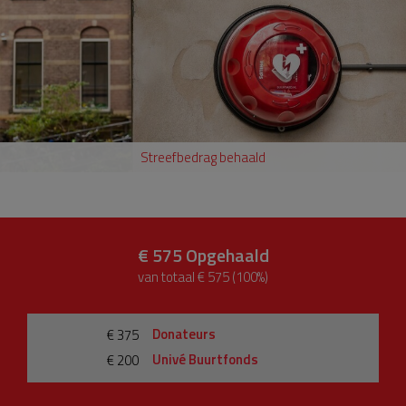
Streefbedrag behaald
€ 575
Opgehaald
van totaal € 575 (100%)
Donateurs
€ 375
Univé Buurtfonds
€ 200