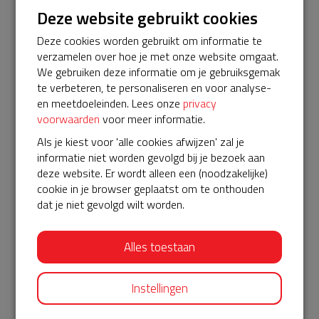
Inzet
Deze website gebruikt cookies
ProCardio is 24/7 bereikbaar na een inzetProCardio komt
Deze cookies worden gebruikt om informatie te
langs op locatie om de AED en de Snelle Interventiekit
verzamelen over hoe je met onze website omgaat.
weer gebruiksklaar te maken. Uitlezen van de AEDECG
We gebruiken deze informatie om je gebruiksgemak
gegevens beschikbaar stellen voor de behandelend arts.
te verbeteren, te personaliseren en voor analyse-
Na een inzet kunnen de kosten voor nieuwe electroden
en meetdoeleinden. Lees onze
privacy
worden gedeclareerd.
voorwaarden
voor meer informatie.
Regulier onderhoud
Als je kiest voor 'alle cookies afwijzen' zal je
Automatische toezending nieuwe electroden en batterij
informatie niet worden gevolgd bij je bezoek aan
per pakketpost. Deze kan je gemakkelijk zelf vervangen, wij
deze website. Er wordt alleen een (noodzakelijke)
hoeven hier niet voor langs te komen. Alle
cookie in je browser geplaatst om te onthouden
materiaalkosten voor regulier onderhoud zijn inbegrepen.
dat je niet gevolgd wilt worden.
Je zit nooit zonder AED, er wordt altijd een tijdelijk middel
geleverd bij storing aan het apparaat. Service op locatie
Alles toestaan
inclusief voorrijkosten.
Help je mee? Doneer voor ons servicepakket! Alvast dank
Instellingen
namens de buurt ❤️