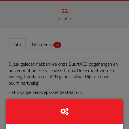
22
donaties
Info
Donateurs
22
5 jaar geleden hebben we onze BuurtAED opgehangen en
nu verloopt het servicepakket bijna. Deze moet worden
verlengd, zodat onze AED gebruiksklaar blijft en onze
buurt 'hartveilig'.
Het 5-jarige servicepakket bestaat uit:
Storing
ProCardio is 24/7 bereikbaar als de AED een storing
heeftProCardio komt langs op locatie om de storing te
verhelpen.