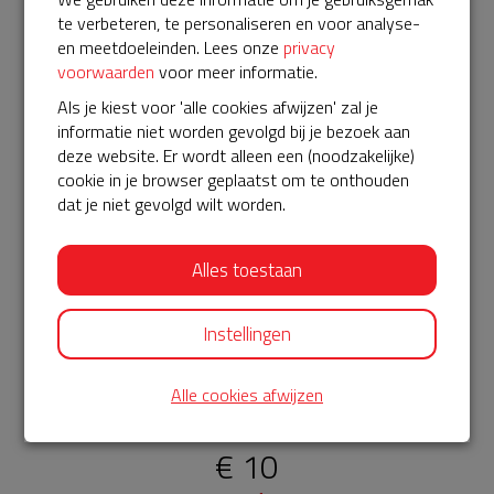
Bekijk alle
te verbeteren, te personaliseren en voor analyse-
en meetdoeleinden. Lees onze
privacy
€ 10
voorwaarden
voor meer informatie.
Fazal
Als je kiest voor 'alle cookies afwijzen' zal je
informatie niet worden gevolgd bij je bezoek aan
11-02-2024 | 13:00
deze website. Er wordt alleen een (noodzakelijke)
€ 10
cookie in je browser geplaatst om te onthouden
dat je niet gevolgd wilt worden.
Joany
11-02-2024 | 12:40
Alles toestaan
Goed initiatief! Hoe meer AED’s….
€ 10
Instellingen
Marjan
Alle cookies afwijzen
11-02-2024 | 12:23
€ 10