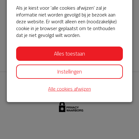
Als je kiest voor 'alle cookies afwijzen' zal je
AED360-ProCardio
informatie niet worden gevolgd bij je bezoek aan
ServiceBuurtAED wordt aangeboden door de Hartstichting en
deze website. Er wordt alleen een (noodzakelijke)
cookie in je browser geplaatst om te onthouden
AED360-ProCardio. Net als bij BuurtAED is AED360-ProCardio
dat je niet gevolgd wilt worden.
de leverancier van het servicepakket en ontzorgen zij jou de
komende jaren. AED360-ProCardio is gespecialiseerd in de
Alles toestaan
levering en het onderhoud van Philips AED’s.
Instellingen
Alle cookies afwijzen