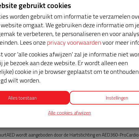
ebsite gebruikt cookies
ies worden gebruikt om informatie te verzamelen ove
website omgaat. We gebruiken deze informatie om j
emak te verbeteren, te personaliseren en voor analy
einden. Lees onze
privacy voorwaarden
voor meer inf
st voor 'alle cookies afwijzen' zal je informatie niet w
choten
Nieuws
ij je bezoek aan deze website. Er wordt alleen een
lijke) cookie in je browser geplaatst om te onthouden 
lgd wilt worden.
Alles toestaan
Instellingen
Alle cookies afwijzen
AED360-ProCardio
urtAED wordt aangeboden door de Hartstichting en AED360-ProCardio. 