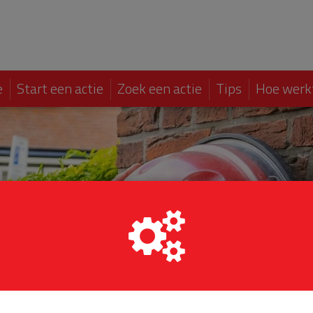
e
Start een actie
Zoek een actie
Tips
Hoe werk