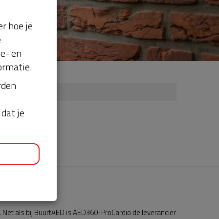
r hoe je
e
se- en
ormatie.
orden
dat je
Net als bij BuurtAED is AED360-ProCardio de leverancier