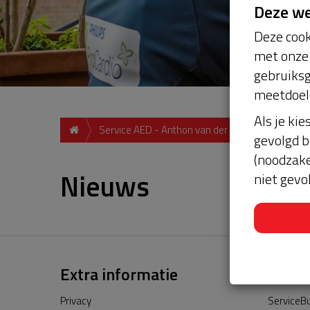
Deze w
Deze cook
met onze 
gebruiksg
meetdoel
Als je kie
Service AED - Anthon van der Horstlaan - Buns
gevolgd b
(noodzake
Nieuws
niet gevo
Extra informatie
Privacy
ServiceBu