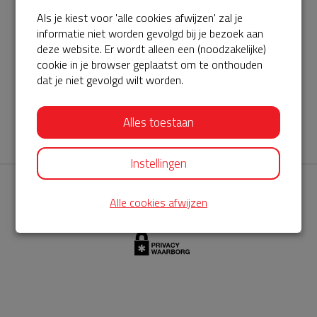
Als je kiest voor 'alle cookies afwijzen' zal je
AED360-ProCardio
informatie niet worden gevolgd bij je bezoek aan
ServiceBuurtAED wordt aangeboden door de Hartstichting en
deze website. Er wordt alleen een (noodzakelijke)
cookie in je browser geplaatst om te onthouden
AED360-ProCardio. Net als bij BuurtAED is AED360-ProCardio
dat je niet gevolgd wilt worden.
de leverancier van het servicepakket en ontzorgen zij jou de
komende jaren. AED360-ProCardio is gespecialiseerd in de
Alles toestaan
levering en het onderhoud van Philips AED’s.
Instellingen
Alle cookies afwijzen