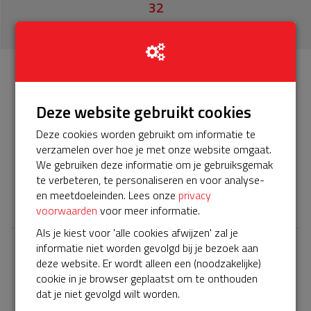
32
donaties
Info
Donateurs
32
Deze website gebruikt cookies
Deze cookies worden gebruikt om informatie te
Het servicepakket van onze BuurtAED verloopt bijna en
verzamelen over hoe je met onze website omgaat.
moet worden verlengd, zodat onze AED gebruiksklaar
We gebruiken deze informatie om je gebruiksgemak
blijft. Help je mee? Doneer voor ons servicepakket!
te verbeteren, te personaliseren en voor analyse-
𝕏
en meetdoeleinden. Lees onze
privacy
voorwaarden
voor meer informatie.
Als je kiest voor 'alle cookies afwijzen' zal je
informatie niet worden gevolgd bij je bezoek aan
Laatste donaties
deze website. Er wordt alleen een (noodzakelijke)
cookie in je browser geplaatst om te onthouden
Bekijk alle
dat je niet gevolgd wilt worden.