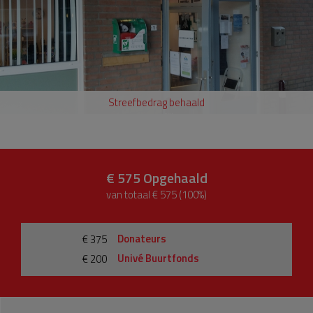
Streefbedrag behaald
€ 575
Opgehaald
van totaal € 575 (100%)
Donateurs
€ 375
Univé Buurtfonds
€ 200