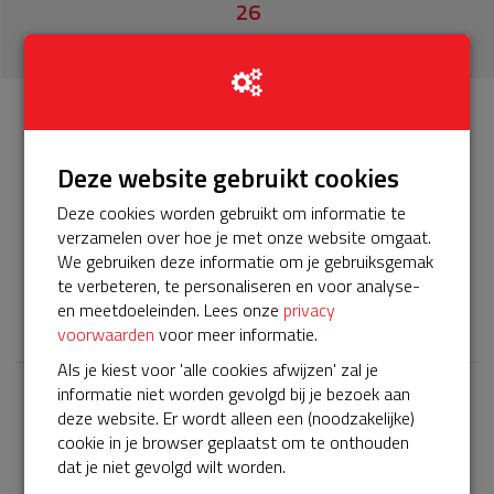
26
donaties
Info
Donateurs
26
Deze website gebruikt cookies
Deze cookies worden gebruikt om informatie te
Het servicepakket van onze BuurtAED verloopt bijna en
verzamelen over hoe je met onze website omgaat.
moet worden verlengd, zodat onze AED gebruiksklaar
We gebruiken deze informatie om je gebruiksgemak
blijft. Help je mee? Doneer voor ons servicepakket!
te verbeteren, te personaliseren en voor analyse-
𝕏
en meetdoeleinden. Lees onze
privacy
voorwaarden
voor meer informatie.
Als je kiest voor 'alle cookies afwijzen' zal je
informatie niet worden gevolgd bij je bezoek aan
Laatste donaties
deze website. Er wordt alleen een (noodzakelijke)
cookie in je browser geplaatst om te onthouden
Bekijk alle
dat je niet gevolgd wilt worden.