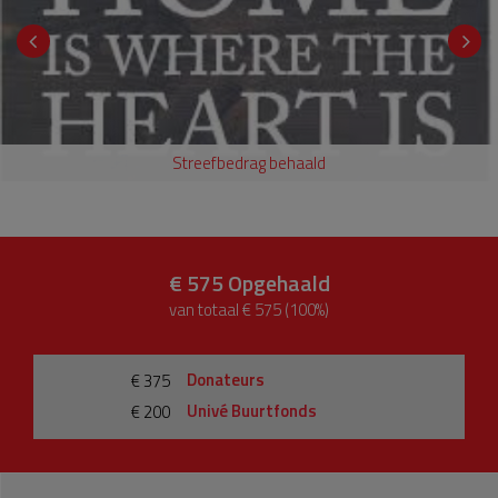
Streefbedrag behaald
€ 575
Opgehaald
van totaal € 575 (100%)
Donateurs
€ 375
Univé Buurtfonds
€ 200