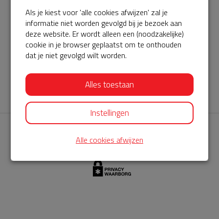
Als je kiest voor 'alle cookies afwijzen' zal je
AED360-ProCardio
informatie niet worden gevolgd bij je bezoek aan
ServiceBuurtAED wordt aangeboden door de Hartstichting en
deze website. Er wordt alleen een (noodzakelijke)
cookie in je browser geplaatst om te onthouden
AED360-ProCardio. Net als bij BuurtAED is AED360-ProCardio
dat je niet gevolgd wilt worden.
de leverancier van het servicepakket en ontzorgen zij jou de
komende jaren. AED360-ProCardio is gespecialiseerd in de
Alles toestaan
levering en het onderhoud van Philips AED’s.
Instellingen
Alle cookies afwijzen