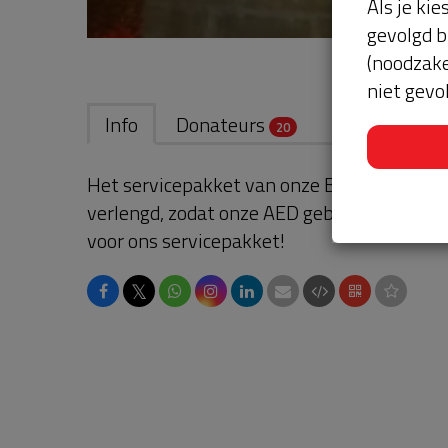
Als je kie
gevolgd b
(noodzake
niet gevo
Info
Donateurs
20
Het servicepakket van onze BuurtAED is v
verlengd, zodat onze AED gebruiksklaar bli
voor ons servicepakket!
𝕏