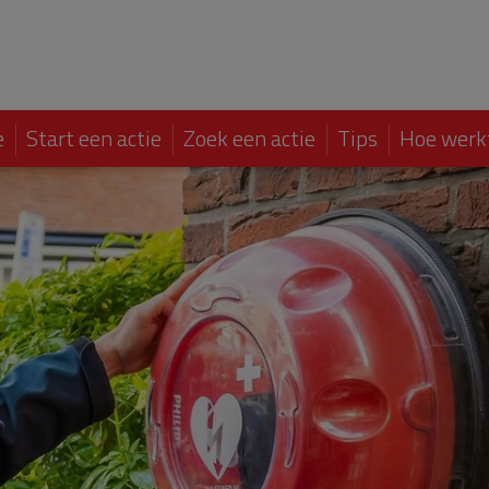
e
Start een actie
Zoek een actie
Tips
Hoe werk