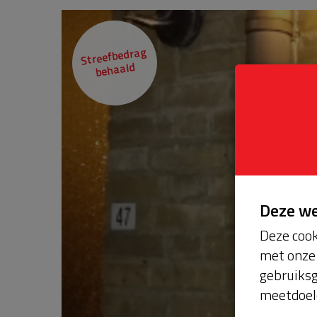
Streefbedrag
behaald
Deze w
Deze cook
met onze 
gebruiksg
meetdoel