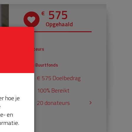
575
€
Opgehaald
€ 375
Donateurs
€ 200
Univé Buurtfonds
€ 575 Doelbedrag
100% Bereikt
r hoe je
20 donateurs
e
se- en
ormatie.