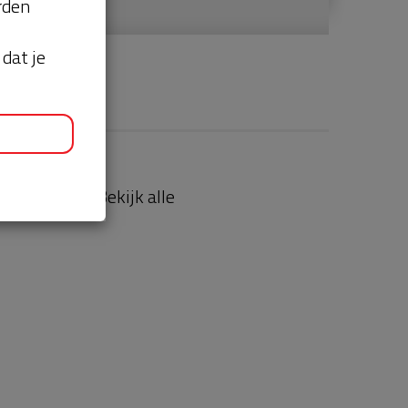
orden
dat je
aties
Bekijk alle