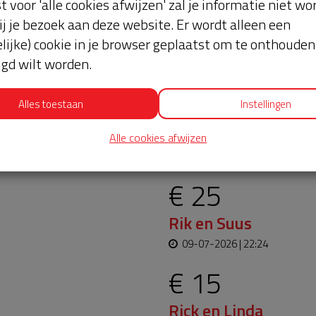
st voor 'alle cookies afwijzen' zal je informatie niet w
ij je bezoek aan deze website. Er wordt alleen een
lijke) cookie in je browser geplaatst om te onthouden 
lgd wilt worden.
Alles toestaan
Instellingen
erlopen en moet worden
Laatste don
Alle cookies afwijzen
jft. Help je mee? Doneer
€ 25
Rik en Suus
09-07-2026 | 22:24
€ 15
Rick en Linda