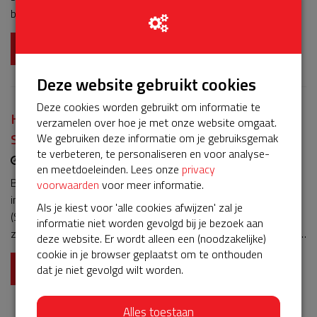
buurt!Met de donaties kunnen we de komende vijf jaar onze
Buurt-AED 24 uur per dag, 7 dagen per week paraat houden
voor reanimaties. Een situatie waarbij elke seconde
Lees meer
telt!Hiermee blijft onze buurt Hart-veilig!Bedankt voor jullie
Deze website gebruikt cookies
steun!
Deze cookies worden gebruikt om informatie te
Help mee de AED inzetbaar te houden voor de
verzamelen over hoe je met onze website omgaat.
Staalmeesters, Oranjebuurt en Zeeheldenbuurt!
We gebruiken deze informatie om je gebruiksgemak
te verbeteren, te personaliseren en voor analyse-
13-03-2026 | 22:45
en meetdoeleinden. Lees onze
privacy
Beste Buurtbewoners,In 2021 hebben wij ons met elkaar
voorwaarden
voor meer informatie.
ingezet om een Buurt-AED te kunnen plaatsen voor onze wijk
Als je kiest voor 'alle cookies afwijzen' zal je
(Staalmeesters, Oranjebuurt en Zeeheldenbuurt). Sinds de
informatie niet worden gevolgd bij je bezoek aan
zomer van 2021 is deze AED beschikbaar voor onze buurt en
deze website. Er wordt alleen een (noodzakelijke)
met enige regelmaat wordt deze opgehaald om ingezet te
cookie in je browser geplaatst om te onthouden
worden.Om de AED inzetbaar te houden, moet deze ook
Lees meer
dat je niet gevolgd wilt worden.
onderhouden worden. Bij de aanschaf van de AED zat een
onderhoudscontract voor 5 jaar inbegrepen. In dit contract
Alles toestaan