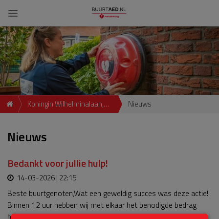
Koningin Wilhelminalaan,
Nieuws
3201 Spijkenisse, NLD
Nieuws
Bedankt voor jullie hulp!
14-03-2026 | 22:15
Beste buurtgenoten,Wat een geweldig succes was deze actie!
Binnen 12 uur hebben wij met elkaar het benodigde bedrag
bijeen gebracht om onze AED inzetbaar te houden voor onze