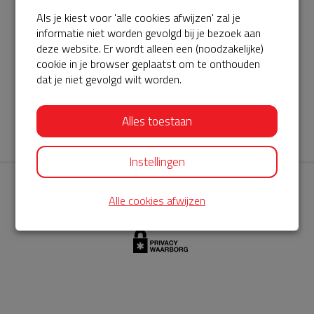
Als je kiest voor 'alle cookies afwijzen' zal je
AED360-ProCardio
informatie niet worden gevolgd bij je bezoek aan
ServiceBuurtAED wordt aangeboden door de Hartstichting en
deze website. Er wordt alleen een (noodzakelijke)
cookie in je browser geplaatst om te onthouden
AED360-ProCardio. Net als bij BuurtAED is AED360-ProCardio
dat je niet gevolgd wilt worden.
de leverancier van het servicepakket en ontzorgen zij jou de
komende jaren. AED360-ProCardio is gespecialiseerd in de
Alles toestaan
levering en het onderhoud van Philips AED’s.
Instellingen
Alle cookies afwijzen