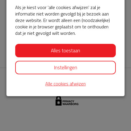
Als je kiest voor 'alle cookies afwijzen' zal je
AED360-ProCardio
informatie niet worden gevolgd bij je bezoek aan
ServiceBuurtAED wordt aangeboden door de Hartstichting en
deze website. Er wordt alleen een (noodzakelijke)
cookie in je browser geplaatst om te onthouden
AED360-ProCardio. Net als bij BuurtAED is AED360-ProCardio
dat je niet gevolgd wilt worden.
de leverancier van het servicepakket en ontzorgen zij jou de
komende jaren. AED360-ProCardio is gespecialiseerd in de
Alles toestaan
levering en het onderhoud van Philips AED’s.
Instellingen
Alle cookies afwijzen