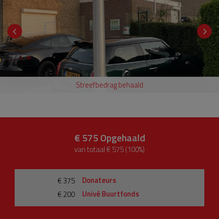
Streefbedrag behaald
€ 575
Opgehaald
van totaal € 575 (100%)
Donateurs
€ 375
Univé Buurtfonds
€ 200