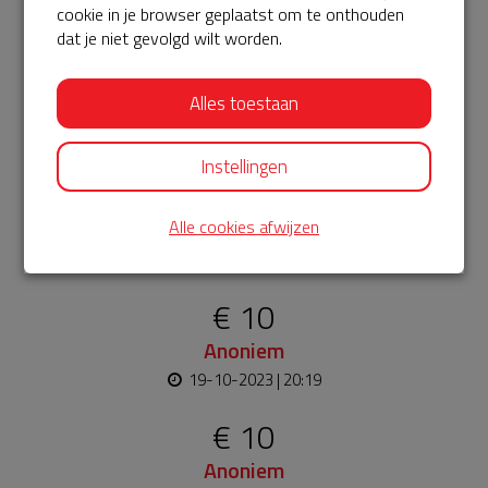
cookie in je browser geplaatst om te onthouden
€ 30
dat je niet gevolgd wilt worden.
Greta
Alles toestaan
19-10-2023 | 20:37
Een aed had misschien mijn zoon kunnen redden......
Instellingen
€ 10
Fam
Alle cookies afwijzen
19-10-2023 | 20:29
€ 10
Anoniem
19-10-2023 | 20:19
€ 10
Anoniem