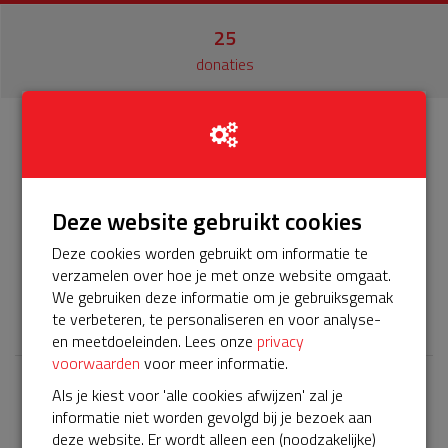
25
donaties
Info
Donateurs
25
Deze website gebruikt cookies
Het servicepakket van onze BuurtAED verloopt bijna en
moet worden verlengd, zodat onze AED gebruiksklaar
Deze cookies worden gebruikt om informatie te
blijft. Help je mee? Doneer voor ons servicepakket!
verzamelen over hoe je met onze website omgaat.
We gebruiken deze informatie om je gebruiksgemak
𝕏
te verbeteren, te personaliseren en voor analyse-
en meetdoeleinden. Lees onze
privacy
voorwaarden
voor meer informatie.
Als je kiest voor 'alle cookies afwijzen' zal je
Laatste donaties
informatie niet worden gevolgd bij je bezoek aan
Bekijk alle
deze website. Er wordt alleen een (noodzakelijke)