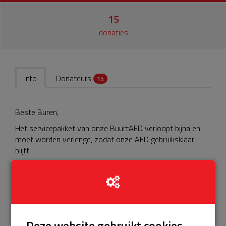
15
donaties
Info
Donateurs
15
Beste Buren,
Het servicepakket van onze BuurtAED verloopt bijna en
moet worden verlengd, zodat onze AED gebruiksklaar
blijft.
Daarnaast ben ik al een hele tijd opzoek naar een nieuwe
beheerder. Er staat een bericht hierover op
Nextdoor,
Peerby,
Votulast facebookpagina en
Wijkwijzer
Noordoost.
Wel is het nog belangrijk om te doneren, zodat de AED
Deze website gebruikt cookies