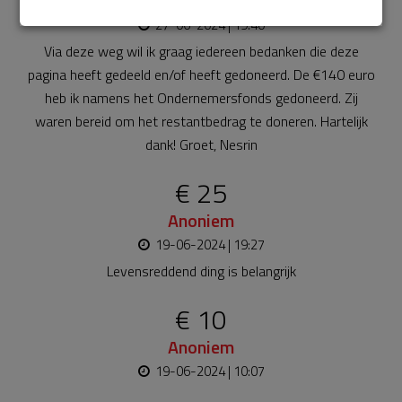
Nesrin
27-06-2024 | 19:40
Via deze weg wil ik graag iedereen bedanken die deze
pagina heeft gedeeld en/of heeft gedoneerd. De €140 euro
heb ik namens het Ondernemersfonds gedoneerd. Zij
waren bereid om het restantbedrag te doneren. Hartelijk
dank! Groet, Nesrin
€ 25
Anoniem
19-06-2024 | 19:27
Levensreddend ding is belangrijk
€ 10
Anoniem
19-06-2024 | 10:07