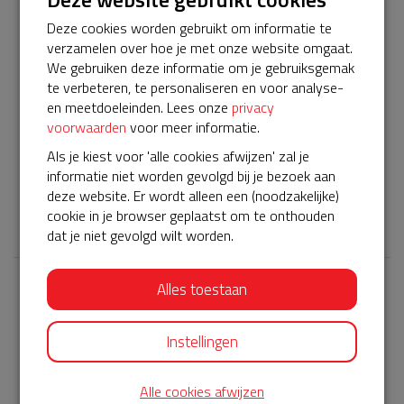
inzetbaar blijft.
Deze cookies worden gebruikt om informatie te
Voor algemene vragen:
verzamelen over hoe je met onze website omgaat.
https://www.buurtaed.nl/veelgestelde-vragen
We gebruiken deze informatie om je gebruiksgemak
Voor informatie over het beheer van het apparaat:
te verbeteren, te personaliseren en voor analyse-
https://hartslagnu.nl/aed/aed-beheer/
en meetdoeleinden. Lees onze
privacy
voorwaarden
voor meer informatie.
Groet, Nesrin Oner
n.oner@live.nl
Als je kiest voor 'alle cookies afwijzen' zal je
informatie niet worden gevolgd bij je bezoek aan
deze website. Er wordt alleen een (noodzakelijke)
𝕏
cookie in je browser geplaatst om te onthouden
dat je niet gevolgd wilt worden.
Alles toestaan
Laatste donaties
Bekijk alle
Instellingen
€ 140
Alle cookies afwijzen