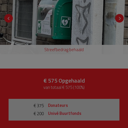
Streefbedrag behaald
€ 575
Opgehaald
van totaal € 575 (100%)
Donateurs
€ 375
Univé Buurtfonds
€ 200