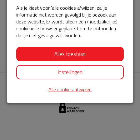
Als je kiest voor 'alle cookies afwijzen' zal je
AED360-ProCardio
informatie niet worden gevolgd bij je bezoek aan
ServiceBuurtAED wordt aangeboden door de Hartstichting en
deze website. Er wordt alleen een (noodzakelijke)
cookie in je browser geplaatst om te onthouden
AED360-ProCardio. Net als bij BuurtAED is AED360-ProCardio
dat je niet gevolgd wilt worden.
de leverancier van het servicepakket en ontzorgen zij jou de
komende jaren. AED360-ProCardio is gespecialiseerd in de
Alles toestaan
levering en het onderhoud van Philips AED’s.
Instellingen
Alle cookies afwijzen