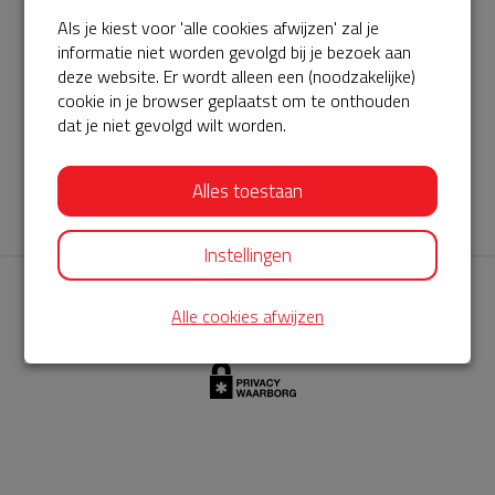
Als je kiest voor 'alle cookies afwijzen' zal je
AED360-ProCardio
informatie niet worden gevolgd bij je bezoek aan
ServiceBuurtAED wordt aangeboden door de Hartstichting en
deze website. Er wordt alleen een (noodzakelijke)
cookie in je browser geplaatst om te onthouden
AED360-ProCardio. Net als bij BuurtAED is AED360-ProCardio
dat je niet gevolgd wilt worden.
de leverancier van het servicepakket en ontzorgen zij jou de
komende jaren. AED360-ProCardio is gespecialiseerd in de
Alles toestaan
levering en het onderhoud van Philips AED’s.
Instellingen
Alle cookies afwijzen