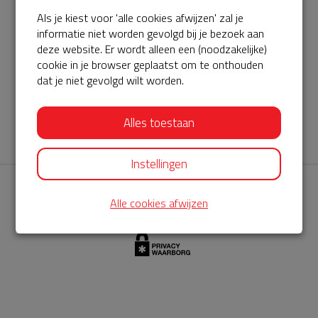
Als je kiest voor 'alle cookies afwijzen' zal je
AED360-ProCardio
informatie niet worden gevolgd bij je bezoek aan
ServiceBuurtAED wordt aangeboden door de Hartstichting en
deze website. Er wordt alleen een (noodzakelijke)
cookie in je browser geplaatst om te onthouden
AED360-ProCardio. Net als bij BuurtAED is AED360-ProCardio
dat je niet gevolgd wilt worden.
de leverancier van het servicepakket en ontzorgen zij jou de
komende jaren. AED360-ProCardio is gespecialiseerd in de
Alles toestaan
levering en het onderhoud van Philips AED’s.
Instellingen
Alle cookies afwijzen