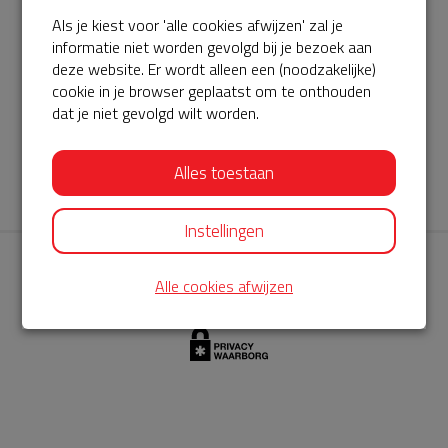
Als je kiest voor 'alle cookies afwijzen' zal je
AED360-ProCardio
informatie niet worden gevolgd bij je bezoek aan
ServiceBuurtAED wordt aangeboden door de Hartstichting en
deze website. Er wordt alleen een (noodzakelijke)
cookie in je browser geplaatst om te onthouden
AED360-ProCardio. Net als bij BuurtAED is AED360-ProCardio
dat je niet gevolgd wilt worden.
de leverancier van het servicepakket en ontzorgen zij jou de
komende jaren. AED360-ProCardio is gespecialiseerd in de
Alles toestaan
levering en het onderhoud van Philips AED’s.
Instellingen
Alle cookies afwijzen